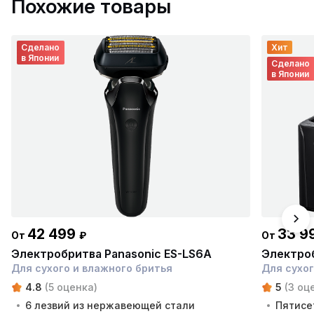
Похожие товары
Сделано
Хит
в Японии
Сделано
в Японии
42 499
33 9
От
₽
От
Электробритва Panasonic ES-LS6A
Электроб
Для сухого и влажного бритья
Для сухог
4.8
(5 оценка)
5
(3 оц
6 лезвий из нержавеющей стали
Пятисе