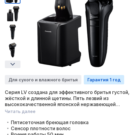
Для сухого и влажного бритья
Гарантия 1 год
Серия LV создана для эффективного бритья густой,
жёсткой и длинной щетины. Пять лезвий из
высококачественной японской нержавеющей
стали обеспечивают быстрое и качественное
Читать далее
бритьё. Большая площадь контакта снижает
давление на кожу, что обеспечивает более
Пятисеточная бреющая головка
бережное бритьё и сводит к минимуму
Сенсор плотности волос
раздражение кожи.
Время работы 50 мин.