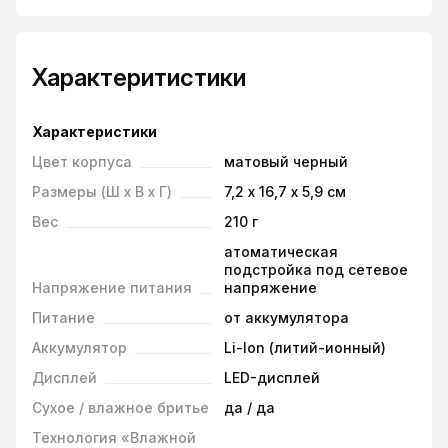
Характеритистики
Характеристики
Цвет корпуса
матовый черный
Размеры (Ш х В х Г)
7,2 х 16,7 х 5,9 см
Вес
210 г
атоматическая
подстройка под сетевое
Напряжение питания
напряжение
Питание
от аккумулятора
Аккумулятор
Li-Ion (литий-ионный)
Дисплей
LED-дисплей
Сухое / влажное бритье
да / да
Технология «Влажной