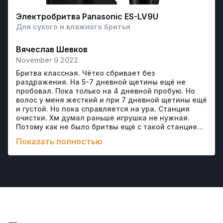
Электробритва Panasonic ES-LV9U
Для сухого и влажного бритья
Вячеслав Шевков
November 9 2022
Бритва классная. Чётко сбривает без
раздражения. На 5-7 дневной щетины ещё не
пробовал. Пока только на 4 дневной пробую. Но
волос у меня жесткий и при 7 дневной щетины ещё
и густой. Но пока справляется на ура. Станция
очистки. Хм думал раньше игрушка не нужная.
Потому как не было бритвы ещё с такой станцией.
Но при использовании изменил мнение.
Показать полностью
Действительно. Побрился и в станцию. И забыл
про неё. Она там сама по себе. Чистится
смазывается сушится. Удобно. Доволен.